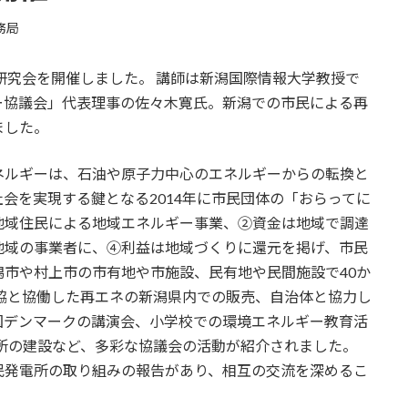
務局
、研究会を開催しました。 講師は新潟国際情報大学教授で
ー協議会」代表理事の佐々木寛氏。新潟での市民による再
ました。
ネルギーは、石油や原子力中心のエネルギーからの転換と
会を実現する鍵となる2014年に市民団体の「おらってに
地域住民による地域エネルギー事業、②資金は地域で調達
地域の事業者に、④利益は地域づくりに還元を掲げ、市民
市や村上市の市有地や市施設、民有地や民間施設で40か
協と協働した再エネの新潟県内での販売、自治体と協力し
国デンマークの講演会、小学校での環境エネルギー教育活
電所の建設など、多彩な協議会の活動が紹介されました。
発電所の取り組みの報告があり、相互の交流を深めるこ