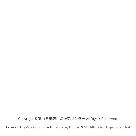
Copyright © 富山県地方自治研究センター All Rights Reserved.
Powered by
WordPress
with
Lightning Theme
&
VK All in One Expansion Unit