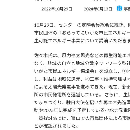
最
2022年10月29日
2024年8月13日
事
終
更
10月29日、センターの定時会員総会に続き
新
日
市民団体の「おらってにいがた市民エネルギ
時
生可能エネルギー事業について講演いただき
:
佐々木氏は、風力や太陽光などの再生可能エ
なり、地域の自立と地域分散ネットワーク型社
いがた市民エネルギー協議会」を設立し、①
し、利益は地域に還元、③工事・維持管理は
による太陽光発電事を進めてきた。現在、新潟
所の市民発電所を運営している。 さらに、生
たまちづくり、駐日大使を招いた再エネ先進
動や2025年に完成を予定している小水力発
質疑討論では、富山での市民団体による市民
とが確認されました。