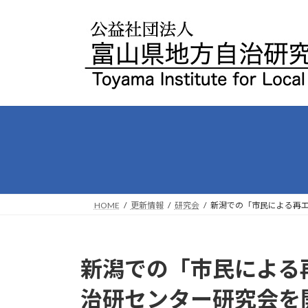
コ
ナ
ン
ビ
テ
ゲ
ン
ー
ツ
シ
へ
ョ
ス
ン
キ
に
ッ
移
プ
動
HOME
更新情報
研究会
新潟での「市民による再エ
新潟での「市民による
治研センター研究会を