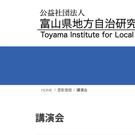
コ
ナ
ン
ビ
テ
ゲ
ン
ー
ツ
シ
へ
ョ
ス
ン
キ
に
ッ
移
プ
動
HOME
更新情報
講演会
講演会