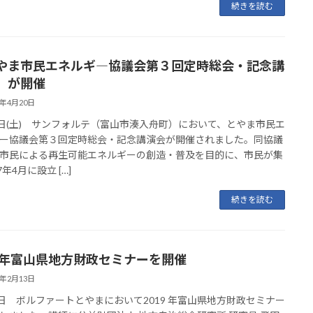
続きを読む
やま市民エネルギ―協議会第３回定時総会・記念講
」が開催
9年4月20日
0日(土) サンフォルテ（富山市湊入舟町）において、とやま市民エ
ー協議会第３回定時総会・記念講演会が開催されました。同協議
市民による再生可能エネルギーの創造・普及を目的に、市民が集
7年4月に設立 […]
続きを読む
19年富山県地方財政セミナーを開催
9年2月13日
3日 ボルファートとやまにおいて2019 年富山県地方財政セミナー