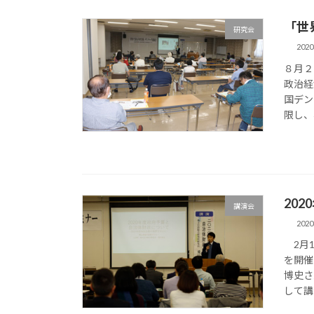
「世
研究会
202
８月２
政治経
国デン
限し、
20
講演会
202
2月1
を開催
博史さ
して講