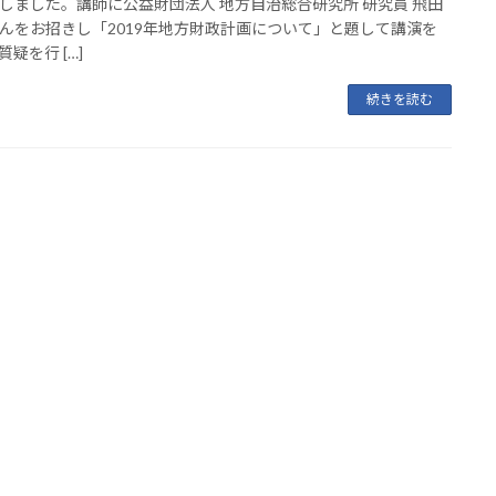
しました。講師に公益財団法人 地方自治総合研究所 研究員 飛田
んをお招きし「2019年地方財政計画について」と題して講演を
疑を行 […]
続きを読む