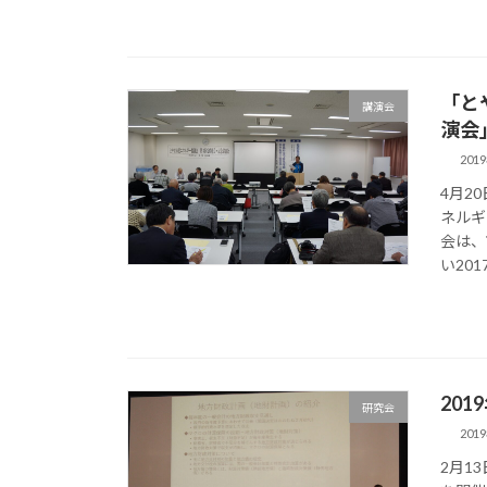
「と
講演会
演会
201
4月2
ネルギ
会は、
い201
20
研究会
201
2月1