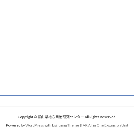
Copyright © 富山県地方自治研究センター All Rights Reserved.
Powered by
WordPress
with
Lightning Theme
&
VK All in One Expansion Unit