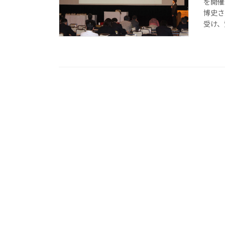
を開催
博史さ
受け、質